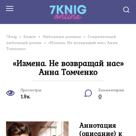
Перейти
к
контенту
7Knig
»
Книги
»
Любовные романы
»
Современный
любовный роман
»
«Измена. Не возвращай нас» Анна
Томченко
«Измена. Не возвращай нас»
Анна Томченко
Просмотры
Комментарии
1.9к.
0
Аннотация
(описание) к