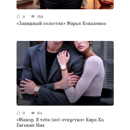
0
159
«Завидный холостяк» Марья Коваленко
0
64
«Мажор. Я тебя (не) отпустил» Кира Хо,
Евгения Ник