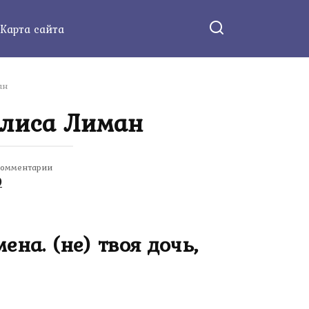
Карта сайта
ан
 Алиса Лиман
омментарии
0
на. (не) твоя дочь,