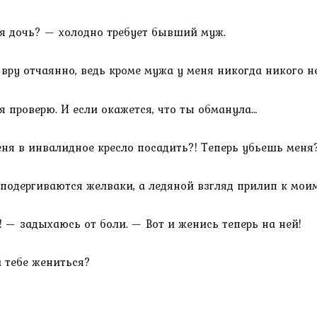
я дочь? — холодно требует бывший муж.
 вру отчаянно, ведь кроме мужа у меня никогда никого н
 я проверю. И если окажется, что ты обманула…
ня в инвалидное кресло посадить?! Теперь убьешь меня
подергиваются желваки, а ледяной взгляд прилип к моим 
 — задыхаюсь от боли. — Вот и женись теперь на ней!
а тебе жениться?