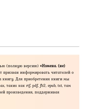
тью (полную версию)
«Измена. (не)
айт призван информировать читателей о
а книгу. Для приобретения книги мы
ких как rtf, pdf, fb2, epub, txt, там
ией произведения, поддерживая