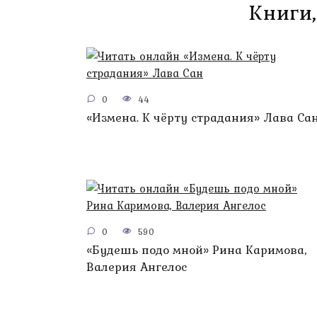
Книги,
0
44
«Измена. К чёрту страдания» Лава Са
0
590
«Будешь подо мной» Рина Каримова,
Валерия Ангелос