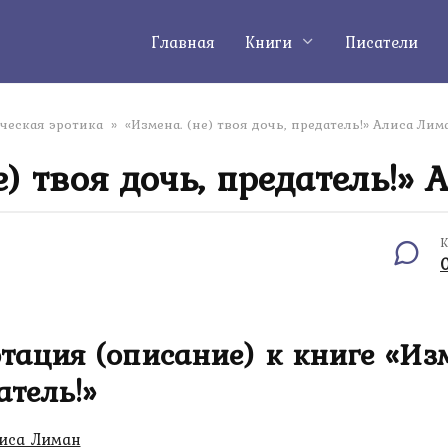
Главная
Книги
Писатели
ческая эротика
»
«Измена. (не) твоя дочь, предатель!» Алиса Лим
е) твоя дочь, предатель!»
К
тация (описание) к книге «Изме
атель!»
иса Лиман