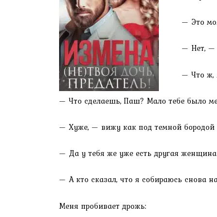
— Это мо
— Нет, —
— Что ж,
— Что сделаешь, Паш? Мало тебе было ме
— Хуже, — вижу как под темной бородой 
— Да у тебя же уже есть другая женщина!
— А кто сказал, что я собираюсь снова н
Меня пробивает дрожь: