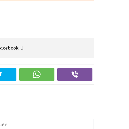
acebook ↓
йт