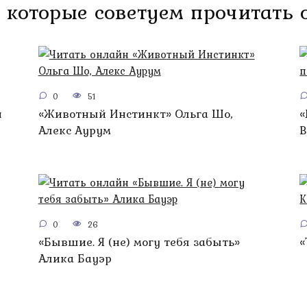
 которые советуем прочитать
0
51
н
«Животный Инстинкт» Ольга Шо,
«
Алекс Аурум
B
0
26
«Бывшие. Я (не) могу тебя забыть»
«
Алика Бауэр