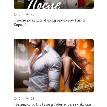
0
49
«После развода. Я уйду красиво» Инна
Королёва
0
26
«Бывшие. Я (не) могу тебя забыть» Алика