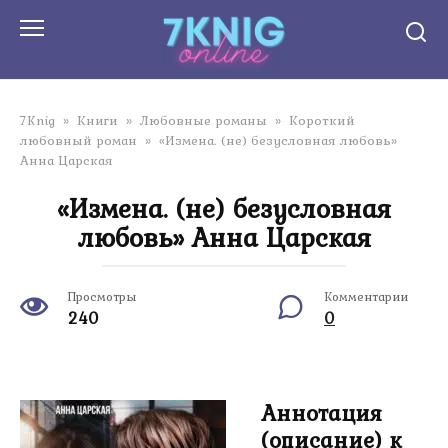
Перейти
к
контенту
7Knig
»
Книги
»
Любовные романы
»
Короткий
любовный роман
»
«Измена. (не) безусловная любовь»
Анна Царская
«Измена. (не) безусловная
любовь» Анна Царская
Просмотры
Комментарии
240
0
Аннотация
(описание) к