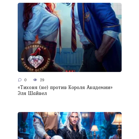
0
29
«Тихоня (не) против Короля Академии»
Эля Шайвел