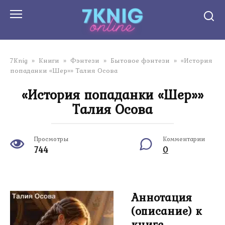
Перейти
к
контенту
7Knig
»
Книги
»
Фэнтези
»
Бытовое фэнтези
»
«История
попаданки «Шер»» Талия Осова
«История попаданки «Шер»»
Талия Осова
Просмотры
Комментарии
744
0
Аннотация
(описание) к
книге