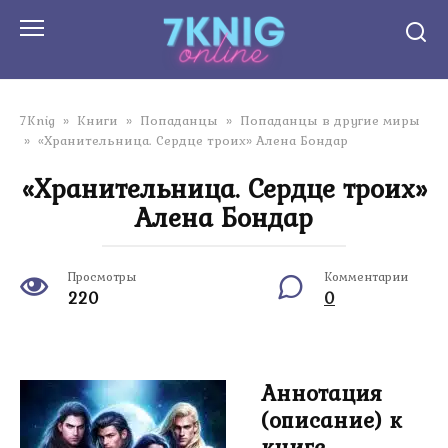
Перейти
к
контенту
7Knig
»
Книги
»
Попаданцы
»
Попаданцы в другие миры
»
«Хранительница. Сердце троих» Алена Бондар
«Хранительница. Сердце троих»
Алена Бондар
Просмотры
Комментарии
220
0
Аннотация
(описание) к
книге