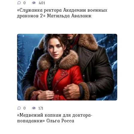
0
401
«Служанка ректора Академии военных
драконов 2» Матильда Аваланж
0
171
«Медвежий капкан для доктора-
попаданки» Ольга Росса