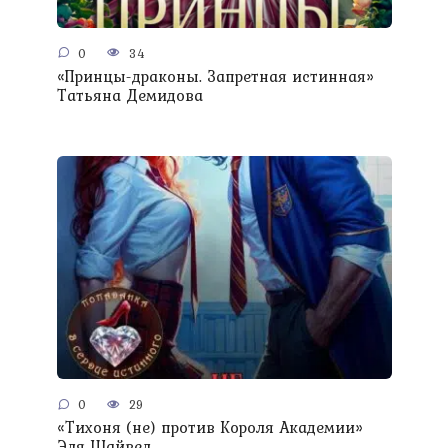
0
34
«Принцы-драконы. Запретная истинная»
Татьяна Демидова
0
29
«Тихоня (не) против Короля Академии»
Эля Шайвел