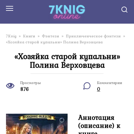
Перейти
к
контенту
7Knig
»
Книги
»
Фэнтези
»
Приключенческое фэнтези
»
«Хозяйка старой купальни» Полина Верховцева
«Хозяйка старой купальни»
Полина Верховцева
Просмотры
Комментарии
876
0
Аннотация
(описание) к
книге