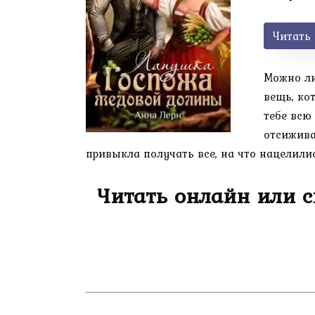
Читать
Можно ли
вещь, ко
тебе всю
отсижива
привыкла получать все, на что нацелилис
Читать онлайн или 