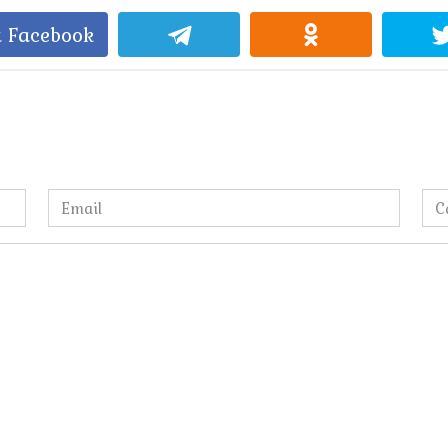
 Facebook
Email
Са
*