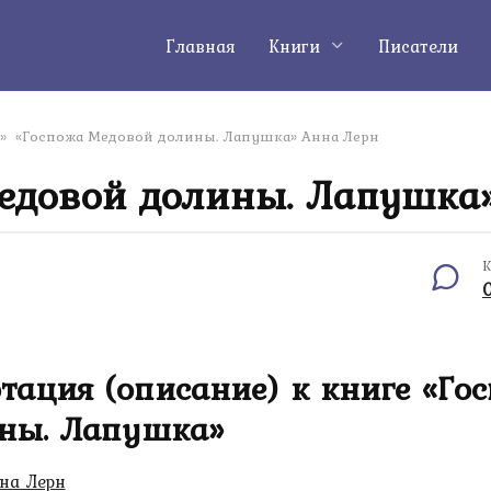
Главная
Книги
Писатели
»
«Госпожа Медовой долины. Лапушка» Анна Лерн
едовой долины. Лапушка
К
тация (описание) к книге «Го
ны. Лапушка»
на Лерн