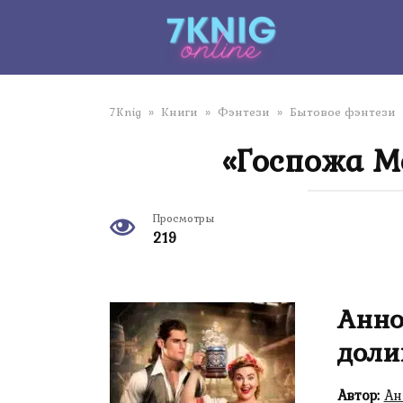
Перейти
к
контенту
7Knig
»
Книги
»
Фэнтези
»
Бытовое фэнтези
«Госпожа М
Просмотры
219
Анно
доли
Автор:
Ан