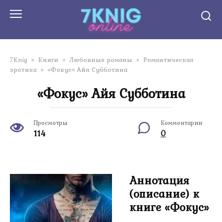
Перейти
к
контенту
7Knig
»
Книги
»
Любовные романы
»
Романтическая
эротика
»
«Фокус» Айя Субботина
«Фокус» Айя Субботина
Просмотры
Комментарии
114
0
Аннотация
(описание) к
книге «Фокус»