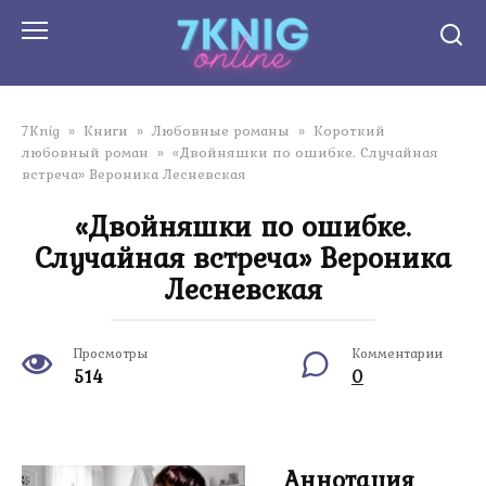
Перейти
к
контенту
7Knig
»
Книги
»
Любовные романы
»
Короткий
любовный роман
»
«Двойняшки по ошибке. Случайная
встреча» Вероника Лесневская
«Двойняшки по ошибке.
Случайная встреча» Вероника
Лесневская
Просмотры
Комментарии
514
0
Аннотация