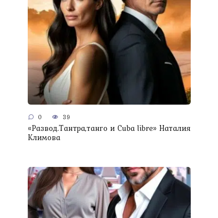
0
39
«Развод.Тантра,танго и Сuba libre» Наталия
Климова