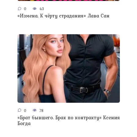
0
43
«Измена. К чёрту страдания» Лава Сан
0
78
«Брат бывшего. Брак по контракту» Ксения
Богда