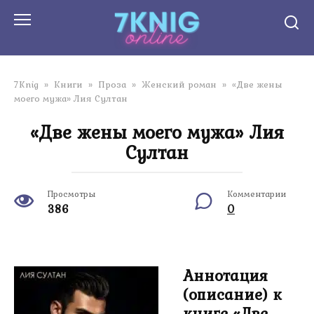
Перейти
к
контенту
7Knig
»
Книги
»
Проза
»
Женский роман
»
«Две жены
моего мужа» Лия Султан
«Две жены моего мужа» Лия
Султан
Просмотры
Комментарии
386
0
Аннотация
(описание) к
книге «Две