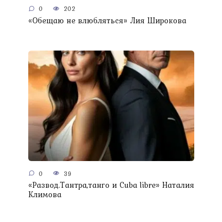
0
202
«Обещаю не влюбляться» Лия Широкова
0
39
«Развод.Тантра,танго и Сuba libre» Наталия
Климова