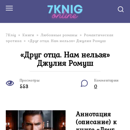
Перейти
к
контенту
7Knig
»
Книги
»
Любовные романы
»
Романтическая
эротика
»
«Друг отца. Нам нельзя» Джулия Ромуш
«Друг отца. Нам нельзя»
Джулия Ромуш
Просмотры
Комментарии
553
0
Аннотация
(описание) к
книге «Друг