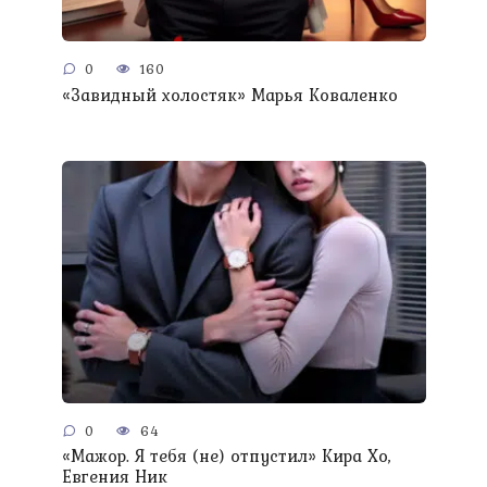
0
160
«Завидный холостяк» Марья Коваленко
0
64
«Мажор. Я тебя (не) отпустил» Кира Хо,
Евгения Ник