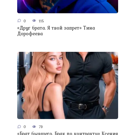
0
115
«Друг брата. Я твой запрет» Тина
Дорофеева
0
79
«Брат бывшего. Брак по контракту» Ксения