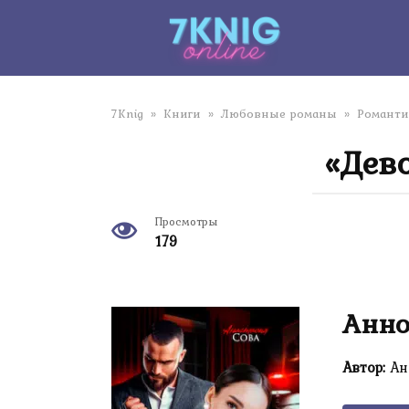
Перейти
к
контенту
7Knig
»
Книги
»
Любовные романы
»
Романти
«Дев
Просмотры
179
Анно
Автор:
Ан