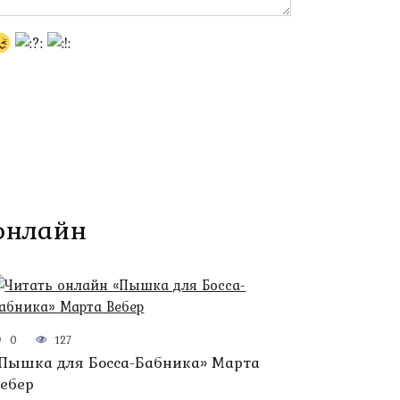
 онлайн
0
127
Пышка для Босса-Бабника» Марта
ебер