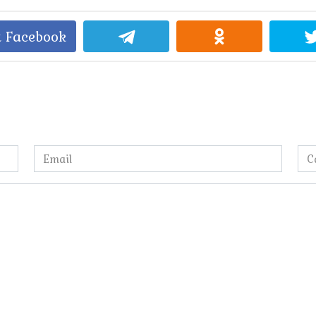
 Facebook
Email
Са
*