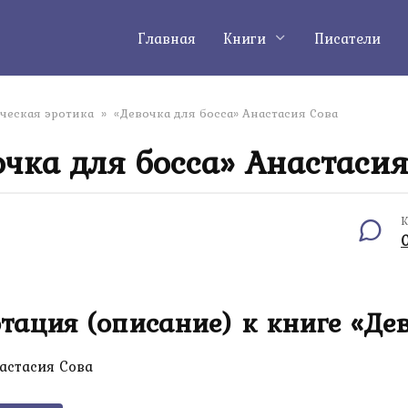
Главная
Книги
Писатели
ческая эротика
»
«Девочка для босса» Анастасия Сова
очка для босса» Анастасия
К
тация (описание) к книге «Дев
астасия Сова