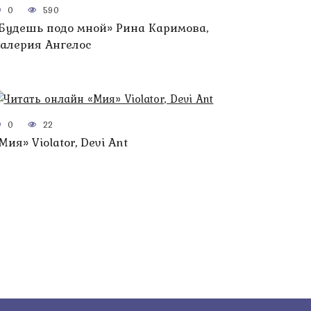
0
590
Будешь подо мной» Рина Каримова,
алерия Ангелос
0
22
Мия» Violator, Devi Ant