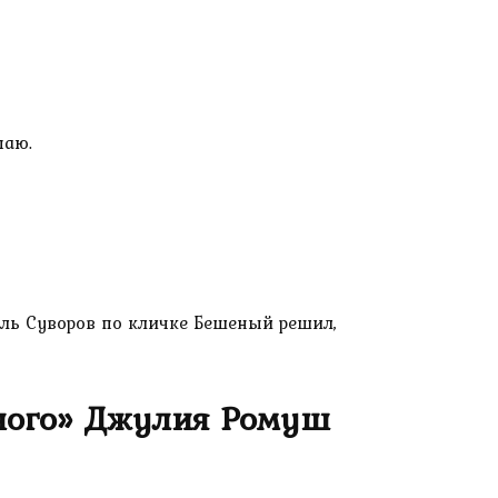
паю.
миль Суворов по кличке Бешеный решил,
ного» Джулия Ромуш