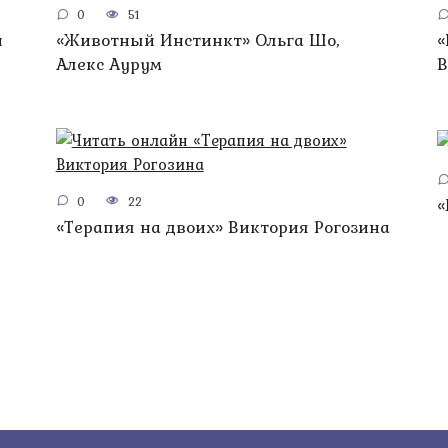
0
51
н
«Животный Инстинкт» Ольга Шо,
«
Алекс Аурум
В
0
22
«
«Терапия на двоих» Виктория Рогозина