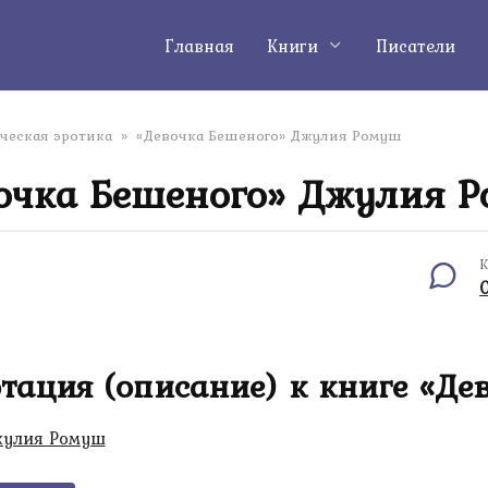
Главная
Книги
Писатели
ческая эротика
»
«Девочка Бешеного» Джулия Ромуш
очка Бешеного» Джулия 
К
тация (описание) к книге «Де
улия Ромуш