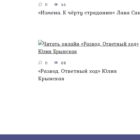
0
44
«Измена. К чёрту страдания» Лава Са
0
68
«Развод. Ответный ход» Юлия
Крынская