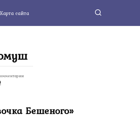
Карта сайта
Ромуш
омментарии
0
вочка Бешеного»