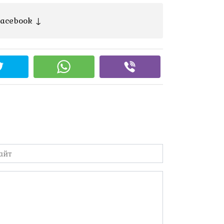
acebook ↓
йт