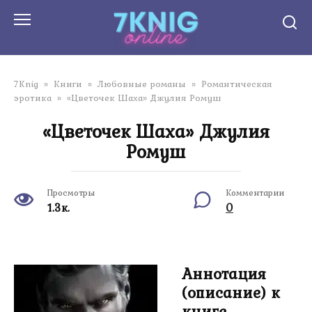
Перейти
к
контенту
7Knig
»
Книги
»
Любовные романы
»
Романтическая
эротика
»
«Цветочек Шаха» Джулия Ромуш
«Цветочек Шаха» Джулия
Ромуш
Просмотры
Комментарии
1.3к.
0
Аннотация
(описание) к
книге