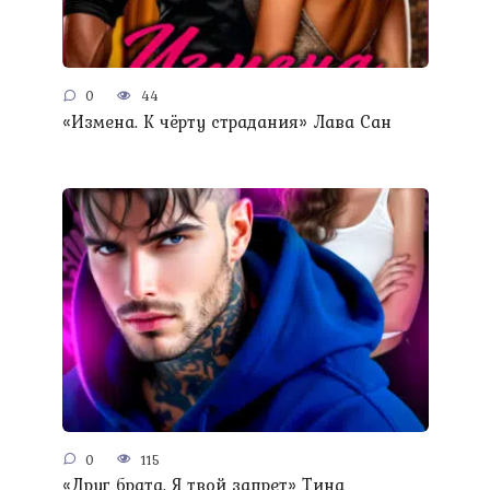
0
44
«Измена. К чёрту страдания» Лава Сан
0
115
«Друг брата. Я твой запрет» Тина