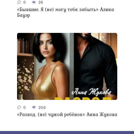
0
26
«Бывшие. Я (не) могу тебя забыть» Алика
Бауэр
0
206
«Развод. (не) чужой ребёнок» Анна Жукова