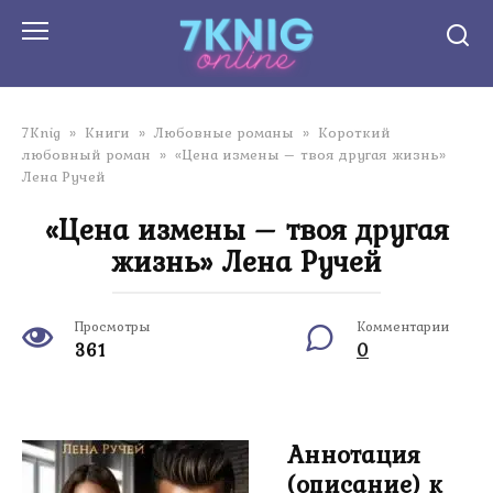
Перейти
к
контенту
7Knig
»
Книги
»
Любовные романы
»
Короткий
любовный роман
»
«Цена измены – твоя другая жизнь»
Лена Ручей
«Цена измены – твоя другая
жизнь» Лена Ручей
Просмотры
Комментарии
361
0
Аннотация
(описание) к