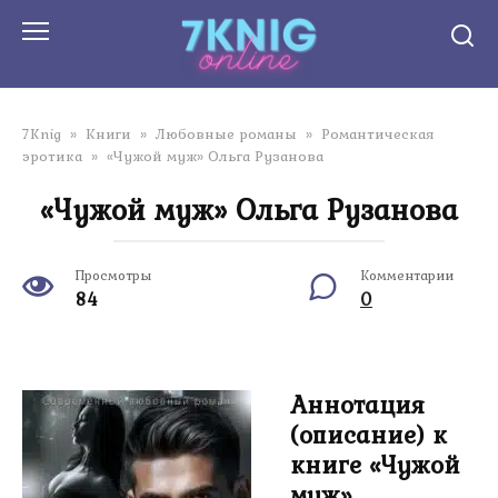
Перейти
к
контенту
7Knig
»
Книги
»
Любовные романы
»
Романтическая
эротика
»
«Чужой муж» Ольга Рузанова
«Чужой муж» Ольга Рузанова
Просмотры
Комментарии
84
0
Аннотация
(описание) к
книге «Чужой
муж»