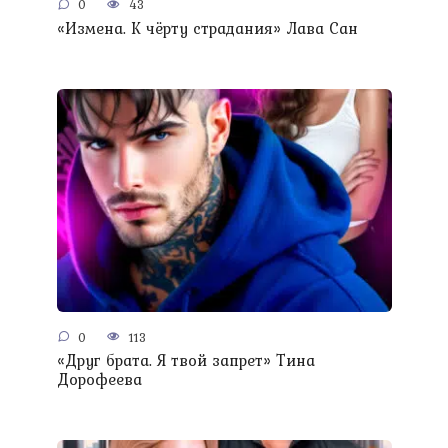
0
43
«Измена. К чёрту страдания» Лава Сан
0
113
«Друг брата. Я твой запрет» Тина
Дорофеева