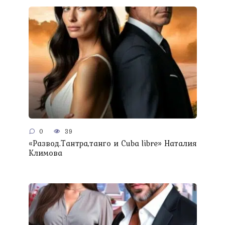
0
39
«Развод.Тантра,танго и Сuba libre» Наталия
Климова