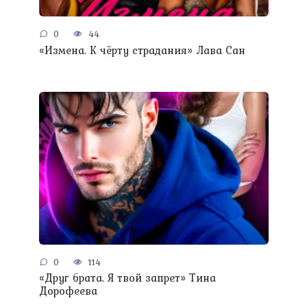
0
44
«Измена. К чёрту страдания» Лава Сан
0
114
«Друг брата. Я твой запрет» Тина
Дорофеева