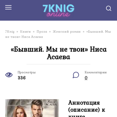
Перейти
к
контенту
7Knig
»
Книги
»
Проза
»
Женский роман
»
«Бывший. Мы
не твои» Ниса Асаева
«Бывший. Мы не твои» Ниса
Асаева
Просмотры
Комментарии
336
0
Аннотация
(описание) к
книге