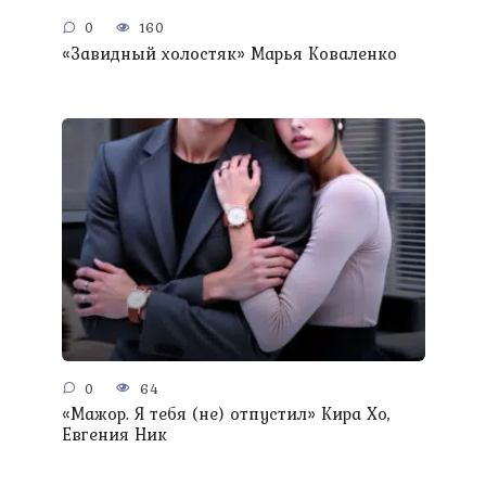
0
160
«Завидный холостяк» Марья Коваленко
0
64
«Мажор. Я тебя (не) отпустил» Кира Хо,
Евгения Ник