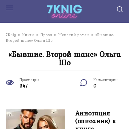
Перейти
к
контенту
7Knig
»
Книги
»
Проза
»
Женский роман
»
«Бывшие.
Второй шанс» Ольга Шо
«Бывшие. Второй шанс» Ольга
Шо
Просмотры
Комментарии
347
0
Аннотация
(описание) к
книге