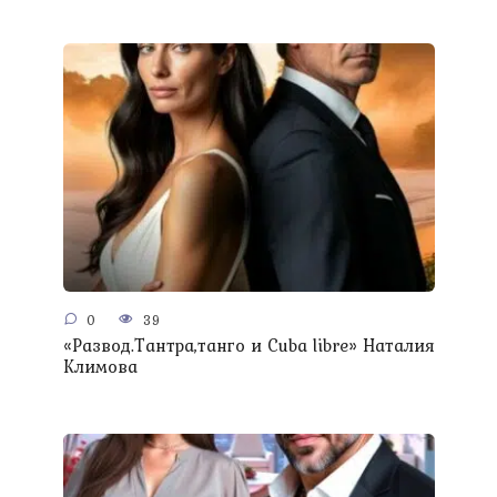
0
39
«Развод.Тантра,танго и Сuba libre» Наталия
Климова