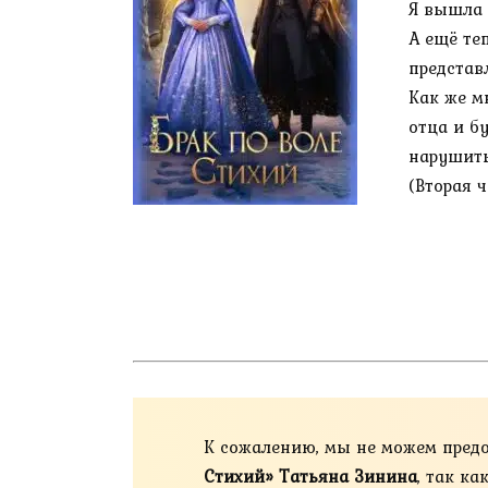
Я вышла 
А ещё теп
представ
Как же мн
отца и б
нарушить
(Вторая 
К сожалению, мы не можем пред
Стихий» Татьяна Зинина
, так к