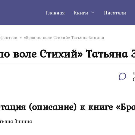
Главная
Книги
Писатели
 фэнтези
»
«Брак по воле Стихий» Татьяна Зинина
по воле Стихий» Татьяна
К
тация (описание) к книге «Бра
тьяна Зинина