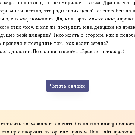
замуж по приказу, но не смирилась с этим. Думала, что у
ерь мне известно, что ради своих целей он способен на в
ляю, как ему помешать. Да, наш брак можно аннулировать
ого этих «но», и как же поступить мне, девушке из древ
удущее всей империи? Тихо ждать в стороне, как и подоб
 правила и поступить так… как велит сердце?
часть дилогии. Первая называется «Брак по приказу»)
Читать онлайн
оставлять возможность скачать бесплатно книгу полнос
ак это противоречит авторским правам. Наш сайт призван