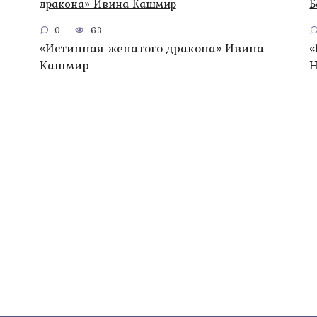
0
63
«Истинная женатого дракона» Ивина
«
Кашмир
Н