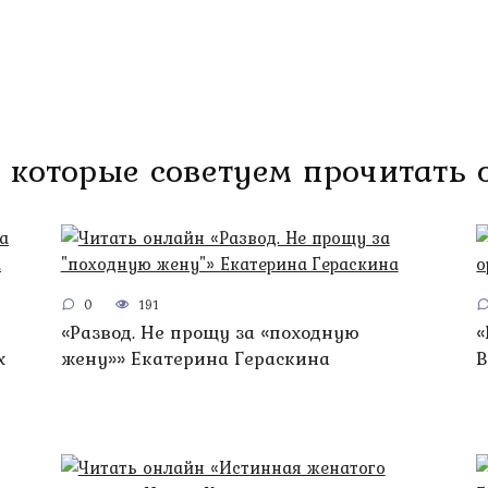
 которые советуем прочитать
0
191
«Развод. Не прощу за «походную
«
х
жену»» Екатерина Гераскина
В