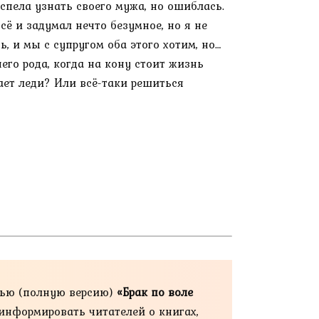
спела узнать своего мужа, но ошиблась.
сё и задумал нечто безумное, но я не
, и мы с супругом оба этого хотим, но…
него рода, когда на кону стоит жизнь
ает леди? Или всё-таки решиться
тью (полную версию)
«Брак по воле
 информировать читателей о книгах,