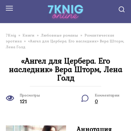
Перейти
к
контенту
7Knig
»
Книги
»
Любовные романы
»
Романтическая
эротика
»
«Ангел для Цербера. Его наследник» Вера Шторм,
Лена Голд
«Ангел для Цербера. Его
наследник» Вера Шторм, Лена
Голд
Просмотры
Комментарии
121
0
Аннотация