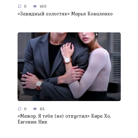
0
160
«Завидный холостяк» Марья Коваленко
0
65
«Мажор. Я тебя (не) отпустил» Кира Хо,
Евгения Ник