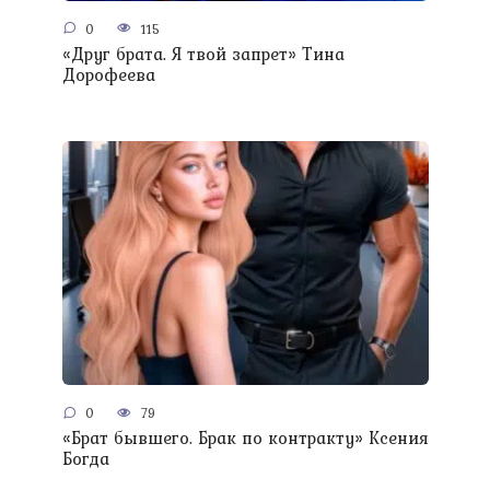
0
115
«Друг брата. Я твой запрет» Тина
Дорофеева
0
79
«Брат бывшего. Брак по контракту» Ксения
Богда