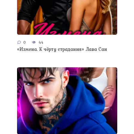
0
44
«Измена. К чёрту страдания» Лава Сан